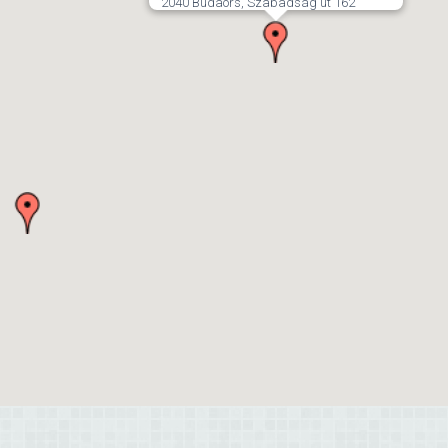
2040 Budaörs, Szabadság út 162